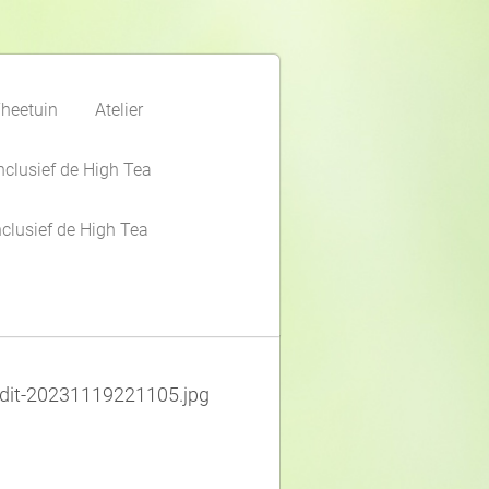
heetuin
Atelier
nclusief de High Tea
clusief de High Tea
it-20231119221105.jpg