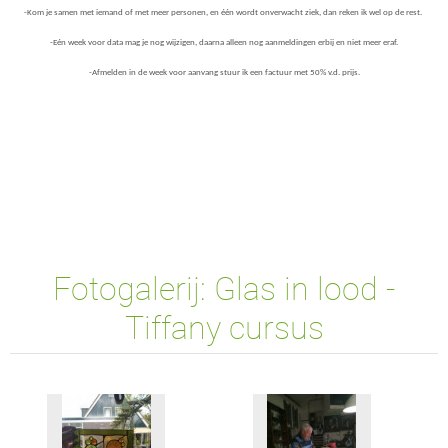
-Kom je samen met iemand of met meer personen, en één wordt onverwacht ziek, dan reken ik wel op de rest.
-Eén week voor data mag je nog wijzigen, daarna alleen nog aanmeldingen erbij en niet meer eraf.
-Afmelden in de week voor aanvang stuur ik een factuur met 50% v.d. prijs.
Fotogalerij: Glas in lood -
Tiffany cursus